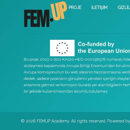
PROJE
ILETIŞIM
GIZLIL
Bu proje, 2023-1-SI01-KA220-HED-000158578 numaralı hib
sözleşmesi kapsamında Avrupa Birliği Erasmus+’dan fon almış
Avrupa Komisyonu’nun bu web sitesinin hazırlanmasına verdi
destek, sadece yazarların görüşlerini yansıtan içeriğin onayla
anlamına gelmez ve Komisyon burada yer alan bilgilerin her
bir şekilde kullanılmasından sorumlu tutulamaz.
© 2026 FEMUP Academy. All rights reserved. Powered b